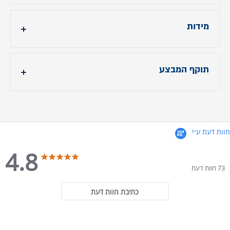
עד 14 ימי עסקים
מידות
גובה המזרן כ-16 ס״מ
תוקף המבצע
רוחב המזרן:
כ- 80X190/200
כ- 90X190/200
חוות דעת ע״י
כ- 100X190/200
4.8
4.8 star rating
4.8 star rating
כ- 120X190/200
73 חוות דעת
ניתן להזמין במידות נוספות בהזמנה אישית
כתיבת חוות דעת