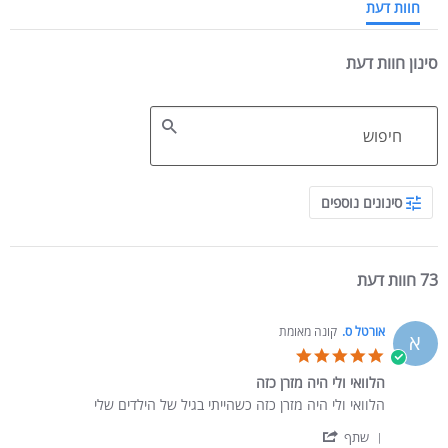
חוות דעת
סינון חוות דעת
Search Reviews
סינונים נוספים
73 חוות דעת
אורטל ס.
קונה מאומת
א
5.0 star rating
הלוואי ולי היה מזרן כזה
Review by אורטל ס. on 16 Sep 2024
review stating הלוואי ולי היה מזרן כזה
הלוואי ולי היה מזרן כזה כשהייתי בגיל של הילדים שלי
' Share Review by אורטל ס. on 16 Sep 2024
שתף