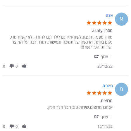
אינה
א
5.0 star rating
מסרון ashly
Review by אינה on 20 Dec 2022
review stating מסרון ashly
מזרון מפנק, תענוג לשון עליו גם לילד וגם להורה. לא קשיח מדי,
נעים ביותר. הרגשה של תמיכה וגמישות. תודה רבה על המוצר
ושירות. הכל עשר!!!
' Share Review by אינה on 20 Dec 2022
שתף
0
0
20/12/22
מאור ח.
מ
5.0 star rating
מרוצים.
Review by מאור ח. on 15 Nov 2022
review stating מרוצים.
אנחנו מרוצים,שירות טוב הכל הלך חלק.
' Share Review by מאור ח. on 15 Nov 2022
שתף
0
0
15/11/22