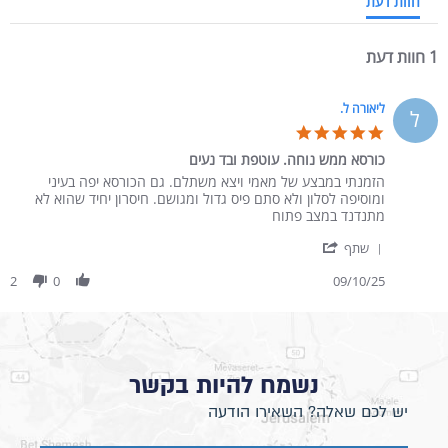
חוות דעת
1 חוות דעת
ליאורה ל.
ל
5.0 star rating
כורסא ממש נוחה. עוטפת ובד נעים
Review by ליאורה ל. on 9 Oct 2025
review stating כורסא ממש נוחה. עוטפת ובד נעים
הזמנתי במבצע של מאמי ויצא משתלם. גם הכורסא יפה בעיני
ומוסיפה לסלון ולא סתם פיס גדול ומגושם. חיסרון יחיד שהוא לא
מתנדנד במצב פתוח
' Share Review by ליאורה ל. on 9 Oct 2025
שתף
2
0
09/10/25
נשמח להיות בקשר
יש לכם שאלה? השאירו הודעה