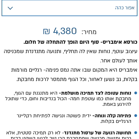
₪
4,380
מחיר:
כורסא אימבריס- סוף היום הופך להתחלה של חלום.
עיצוב עוטף, נוחות שאין לה תחליף, ותנועה מתנדנדת שמכניסה
אותך לעולם אחר.
אימבריס היא המקום שבו אתה נמס פנימה- רגליים מורמות
בקלות, גב נשען לאחור, וכל הגוף מתמסר לרכות מחבקת.
נוחות עטופה לצד תמיכה מושלמת-
היא מתנגנת עם הגוף,
מחבקת אותו כמו עוטפת חמה- הכול בנדיבות וחום, כדי שתוכל
להירגע באמת.
פתיחה קלה ונוחה-
ידית פשוטה ונגישה לפתיחת רקליינר
הרגליים בקלות.
תחושה רגועה של ערסול מתנדנד
- לא רק תמיכה סטטית, אלא
רכות ותנועה מרגיעה שמתחברת הכי טוב לרגעי השקט בבית.