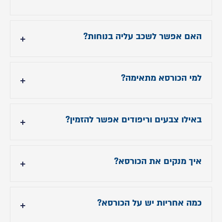
בעזרת ידית נוחה וקלה לשימוש – בלחיצה אחת
הרגליים מורמות למצב שכיבה
.
האם אפשר לשכב עליה בנוחות?
סגירת הרקליינר מתבצע על ידי דחיפה קלה של
הרגליים
כן. משענת הגב נשענת לאחור והרגליים מורמות, כך
שנוצרת תחושה של שכיבה מלאה ורגיעה מוחלטת
.
למי הכורסא מתאימה?
לכולם – צעירים, זוגות וגם מבוגרים. כל אחד ימצא בה
את פינת הפינוק המושלמת שלו
.
באילו צבעים וריפודים אפשר להזמין?
2
צבעים לבחירה שמשתלבים נהדר בכל חלל : אפור
בהיר ואפור כהה
איך מנקים את הכורסא?
גוון אפור בהיר אזל במלאי
פשוט – מטלית לחה מספיקה לניקוי יומיומי
.
כמה אחריות יש על הכורסא?