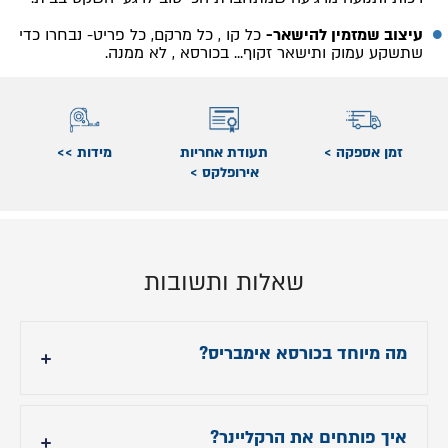
עיצוב שמזמין להישאר-
כל קו , כל מרקם, כל פריט- נבחרו כדי
שתשקע עמוק ותישאר זקוף... בכורסא , לא ממנה.
זמן אספקה >
תעודת אחריות
מידות >>
אירופלקס >
שאלות ותשובות
מה מיוחד בכורסא אימבריס?
כורסא מפנקת במיוחד, עוטפת מכל כיוון, מתנדנדת
בערסול נעים וכוללת מנגנון פשוט לפתיחת הרקליינר
.
איך פותחים את הרקליינר?