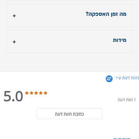
שנה אחריות ע״פ תנאי תעודת האחריות
מה זמן האספקה?
עד 7 ימי עבודה
מידות
גוון אפור בהיר אזל במלאי
רוחב חיצוני: כ100 ס"מ
רוחב פנימי לישיבה: כ47 ס"מ
עומק ישיבה: כ55 ס"מ
חוות דעת ע״י
גובה כורסה: כ100 ס"מ
5.0
5.0 star rating
5.0 star rating
1 חוות דעת
אורך במצב פתוח: כ165 ס"מ
כתיבת חוות דעת