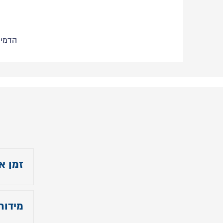
הדמיי
זמן א
עד 14 ימי עסקים
מידות
הובלה 