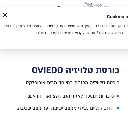
×
בית
סניפים
אודות
בלוג
צ
מת
חוויית גלישה נעימה יותר. הן עוזרות לנו להבין איך משתמשים באתר, לשפר ביצועים ולהציע לך תכנים
מיטות
מזרנים
כריות
מיטות נוער
. רוצה לדעת עוד? אפשר לקרוא במדיניות הפרטיות שלנו.
בית
כורסת טלויזיה OVIEDO
כורסת טלויזיה OVIEDO
כורסת טלוויזיה מפנקת במיוחד מבית אירופלקס
3 כריות תמיכה לאזור הגב , הצוואר והראש.
הדום רגליים נשלף ממצב ישיבה ועד מצב שכיבה.