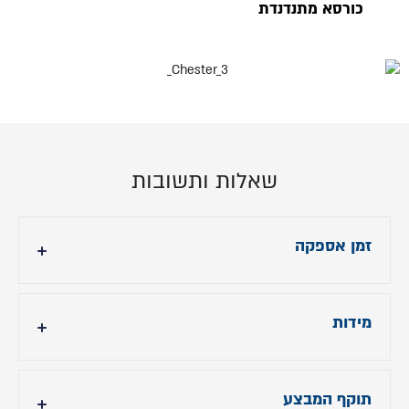
כורסא מתנדנדת
שאלות ותשובות
זמן אספקה
7 ימי עסקים
מידות
הובלה והרכבה: 299 ש"ח
רוחב - 84 ס"מ
תוקף המבצע
עומק - 100 ס"מ