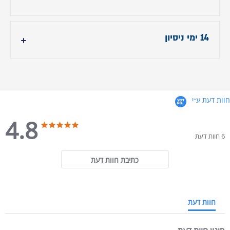
גובה - 102 ס"מ
תוקף המבצע 31.05.26
14 ימי ניסיון
אנחנו בטוחים שתבלו כל דקה פנויה על הכורסא.
התחרטתם? תוכלו להחזיר את הכורסא ולקבל את
מלוא כספכם בחזרה (מלבד עלות ההובלה על סך
299 ש״ח )
חוות דעת ע״י
4.8
4.8 star rating
4.8 star rating
6 חוות דעת
כתיבת חוות דעת
חוות דעת