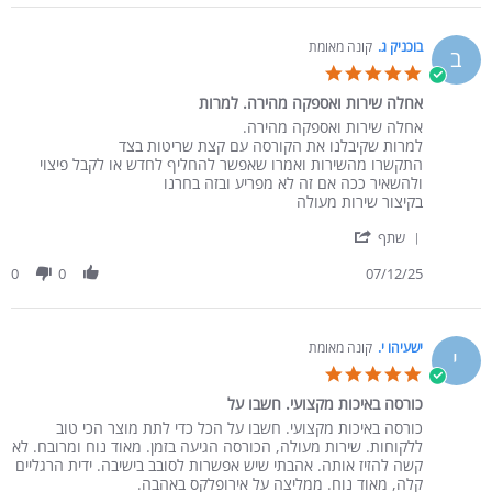
בוכניק ג.
קונה מאומת
ב
5.0 star rating
אחלה שירות ואספקה מהירה. למרות
Review by בוכניק ג. on 7 Dec 2025
review stating אחלה שירות ואספקה מהירה. למרות
אחלה שירות ואספקה מהירה.
למרות שקיבלנו את הקורסה עם קצת שריטות בצד
התקשרו מהשירות ואמרו שאפשר להחליף לחדש או לקבל פיצוי
ולהשאיר ככה אם זה לא מפריע ובזה בחרנו
בקיצור שירות מעולה
' Share Review by בוכניק ג. on 7 Dec 2025
שתף
0
0
07/12/25
ישעיהו י.
קונה מאומת
י
5.0 star rating
כורסה באיכות מקצועי. חשבו על
Review by ישעיהו י. on 20 Sep 2025
review stating כורסה באיכות מקצועי. חשבו על
כורסה באיכות מקצועי. חשבו על הכל כדי לתת מוצר הכי טוב
ללקוחות. שירות מעולה, הכורסה הגיעה בזמן. מאוד נוח ומרובח. לא
קשה להזיז אותה. אהבתי שיש אפשרות לסובב בישיבה. ידית הרגליים
קלה, מאוד נוח. ממליצה על אירופלקס באהבה.