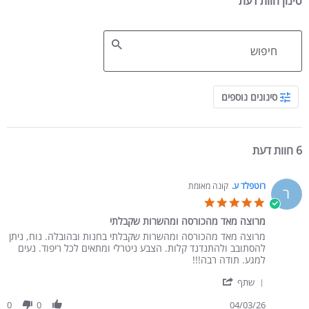
סינון חוות דעת
Search Reviews
סינונים נוספים
6 חוות דעת
רוטפלד ע.
קונה מאומת
ר
5.0 star rating
מרוצה מאד מהכורסה ומהשרות שקבלתי
Review by רוטפלד ע. on 4 Mar 2026
review stating מרוצה מאד מהכורסה ומהשרות שקבלתי
מרוצה מאד מהכורסה ומהשרות שקבלתי בחנות ובהובלה. נוח, ניתן
להסתובב ולהתנדנד קלות. הצבע ניטרלי ומתאים לכל ריפוד. נעים
למגע. תודה רבה!!!
' Share Review by רוטפלד ע. on 4 Mar 2026
שתף
0
0
04/03/26