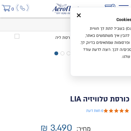
×
0
בית
כורסת טלוויזיה LIA
אנחנו משתמשים בעוגיות (Cookies) בשביל לתת לך חוויית
ו להבין איך משתמשים באתר,
ופרסומות שמתאימים בדיוק לך.
ים/ה לכך. רוצה לדעת עוד?
שלנו.
כורסת טלוויזיה LIA
4.8 star rating
6 חוות דעת
₪
3,490
מחיר: