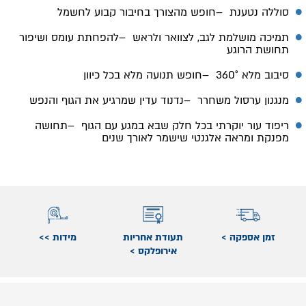
סוללה נטענת
–
חופש מהצורך בחיבור קבוע לחשמל
תמיכה מושלמת לגב, לצוואר ולראש
–
להפחתת עומס ושיפור
תחושת הרוגע
סיבוב מלא 360°
–
חופש תנועה מלא בכל כיוון
מנגנון ערסול משחרר
–
נדנוד עדין שמרגיע את הגוף והנפש
ריפוד עור יוקרתי בכל חלק שבא במגע עם הגוף
–
תחושה
מפנקת ומראה אלגנטי שישמר לאורך שנים
זמן אספקה >
תעודת אחריות
מידות >>
אירופלקס >