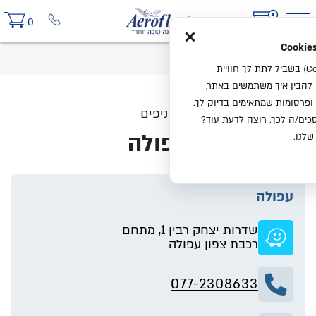
×
0
בית
סניפים
עפולה
אנחנו משתמשים בעוגיות (Cookies) בשביל לתת לך חוויית
ו להבין איך משתמשים באתר,
ופרסומות שמתאימים בדיוק לך.
סניפים
ים/ה לכך. רוצה לדעת עוד?
עפולה
שלנו.
עפולה
שדרות יצחק רבין 1, מתחם
רכבת צפון עפולה
077-2308633