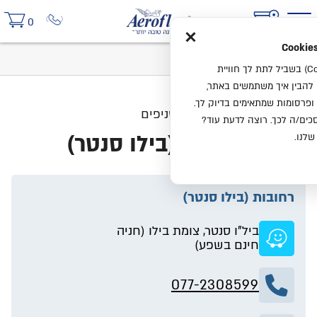
×
0
בית
סניפים
רחובות (בילו סנטר)
אנחנו משתמשים בעוגיות (Cookies) בשביל לתת לך חוויית
ו להבין איך משתמשים באתר,
ופרסומות שמתאימים בדיוק לך.
סניפים
ים/ה לכך. רוצה לדעת עוד?
רחובות (בילו סנטר)
שלנו.
רחובות (בילו סנטר)
ביל"ו סנטר, צומת בילו (חניה
חינם בשפע)
077-2308599