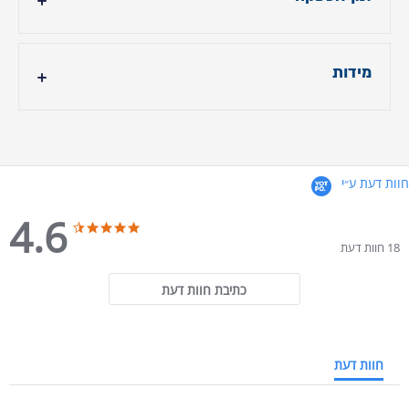
עד 14 ימי עבודה
מידות
- גובה ראש מיטה: 105 ס"מ
- ⁠רוחב המיטה : 120 ס״מ
- ⁠אורך המיטה: 200 ס״מ
חוות דעת ע״י
- ⁠גובה הרגליים כ-15 ס״מ
4.6
4.6 star rating
4.6 star rating
- ⁠גובה המזרן כ-25 ס״מ
18 חוות דעת
- ⁠גובה מהרצפה ועד סוף המזרן כ-52 ס״מ
כתיבת חוות דעת
חוות דעת