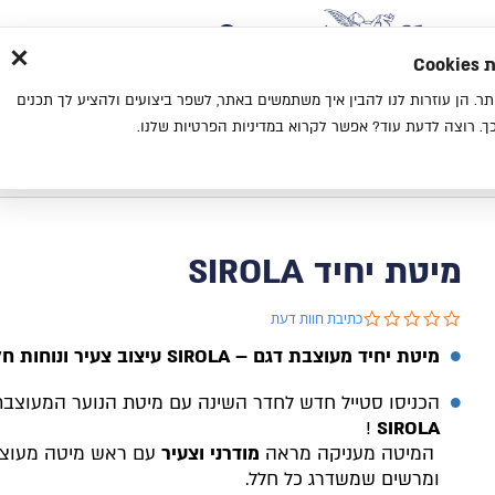
×
בית
סניפים
אודות
בלוג
צ
מת
חוויית גלישה נעימה יותר. הן עוזרות לנו להבין איך משתמשים באתר, לשפר ביצועים ולהציע לך תכנים
מיטות
מזרנים
כריות
מיטות נוער
. רוצה לדעת עוד? אפשר לקרוא במדיניות הפרטיות שלנו.
בית
קטלוג
מיטות נוער
מיטת יחיד SIROLA
מיטת יחיד SIROLA
0.0 star rating
כתיבת חוות דעת
מיטת יחיד מעוצבת דגם
SIROLA –
עיצוב צעיר ונוחות ח
הכניסו סטייל חדש לחדר השינה עם מיטת הנוער המעוצבת
!
SIROLA
המיטה מעניקה מראה
מודרני וצעיר
עם ראש מיטה מעוצ
ומרשים שמשדרג כל חלל
.