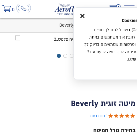
×
0
בית
קטלוג
מיטות
מיטה זוגית Beverly
אנחנו משתמשים בעוגיות (Cookies) בשביל לתת לך חוויית
ו להבין איך משתמשים באתר,
ופרסומות שמתאימים בדיוק לך.
ים/ה לכך. רוצה לדעת עוד?
שלנו.
מיטה זוגית Beverly
5.0 star rating
1 חוות דעת
בחירת גודל המיטה