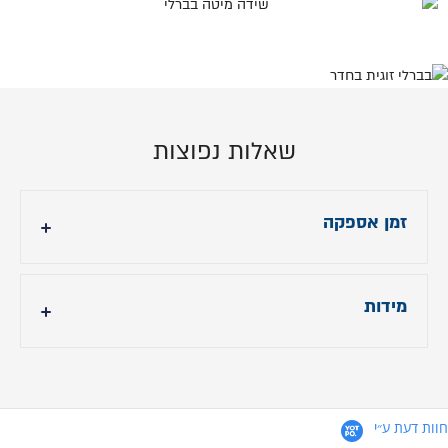
שאלות נפוצות
זמן אספקה
21 ימי עבודה לצבע הקיים באתר, לצבעים נוספים עד
90 ימי עבודה
מידות
- גובה ראש מיטה: 110 ס"מ
- אורך : 20 ס״מ לאורך המזרן הנבחר
- רוחב : 9 ס״מ תוספת לרוחב במזרן עבור המסגרת ,
חוות דעת ע״י
ראש המיטה תוספת 25 ס״מ