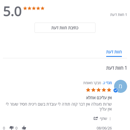
5.0
5.0 star rating
5.0 star rating
1 חוות דעת
מידות השידה:
כתיבת חוות דעת
- רוחב כ- 52 ס"מ
- עומק כ- 40 ס"מ
חוות דעת
- גובה כ- 48 ס"מ
1 חוות דעת
מגדי ג.
מבקר מאומת
מ
5.0 star rating
אין עליכם אחלא
Review by מגדי ג. on 8 Jun 2026
review stating אין עליכם אחלא
שרות מעולה אין דבר קזה תודה לי עובדת בשם רינית חסיד שעזר לי
אין עליך
' Share Review by מגדי ג. on 8 Jun 2026
שתף
0
0
08/06/26